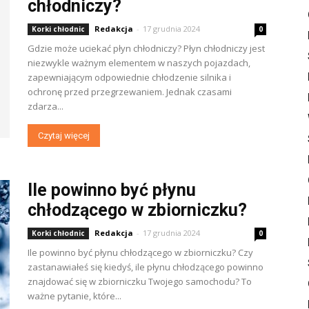
chłodniczy?
Redakcja
-
17 grudnia 2024
Korki chłodnic
0
Gdzie może uciekać płyn chłodniczy? Płyn chłodniczy jest
niezwykle ważnym elementem w naszych pojazdach,
zapewniającym odpowiednie chłodzenie silnika i
ochronę przed przegrzewaniem. Jednak czasami
zdarza...
Czytaj więcej
Ile powinno być płynu
chłodzącego w zbiorniczku?
Redakcja
-
17 grudnia 2024
Korki chłodnic
0
Ile powinno być płynu chłodzącego w zbiorniczku? Czy
zastanawiałeś się kiedyś, ile płynu chłodzącego powinno
znajdować się w zbiorniczku Twojego samochodu? To
ważne pytanie, które...