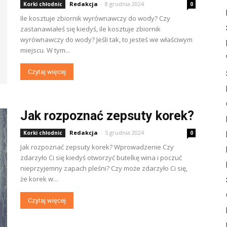
Redakcja
-
8 grudnia 2024
Korki chłodnic
0
Ile kosztuje zbiornik wyrównawczy do wody? Czy
zastanawiałeś się kiedyś, ile kosztuje zbiornik
wyrównawczy do wody? Jeśli tak, to jesteś we właściwym
miejscu. W tym...
Czytaj więcej
Jak rozpoznać zepsuty korek?
Redakcja
-
5 grudnia 2024
Korki chłodnic
0
Jak rozpoznać zepsuty korek? Wprowadzenie Czy
zdarzyło Ci się kiedyś otworzyć butelkę wina i poczuć
nieprzyjemny zapach pleśni? Czy może zdarzyło Ci się,
że korek w...
Czytaj więcej