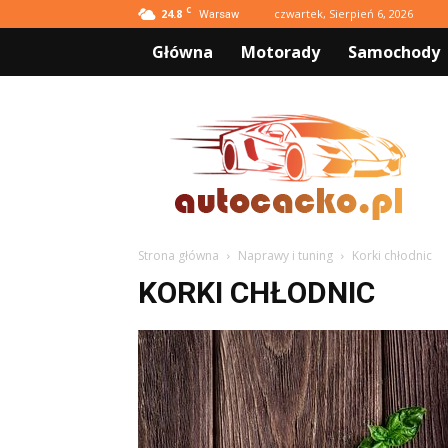
C
24.8
czwartek, Sierpień 6, 2026
Warsaw
Główna
Motorady
Samochody
AutoCacko.pl
Strona główna
Naprawy i tuning
Korki chłodnic
KORKI CHŁODNIC