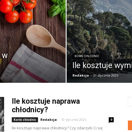
n w
KORKI CHŁODNIC
Ile kosztuje wym
Redakcja
-
31 stycznia 2025
Ile kosztuje naprawa
chłodnicy?
Redakcja
-
10 stycznia 2025
Korki chłodnic
0
Ile kosztuje naprawa chłodnicy? Czy zdarzyło Ci się