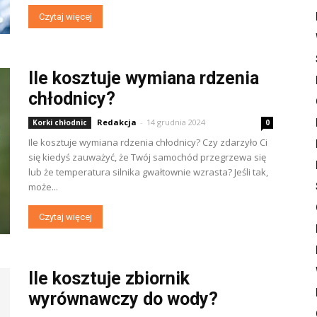
Czytaj więcej
Ile kosztuje wymiana rdzenia
chłodnicy?
Redakcja
-
14 grudnia 2024
Korki chłodnic
0
Ile kosztuje wymiana rdzenia chłodnicy? Czy zdarzyło Ci
się kiedyś zauważyć, że Twój samochód przegrzewa się
lub że temperatura silnika gwałtownie wzrasta? Jeśli tak,
może...
Czytaj więcej
Ile kosztuje zbiornik
wyrównawczy do wody?