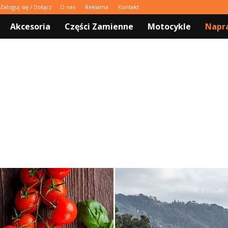
Zaloguj się / Dołącz
O nas
Reklama
Kontakt
Akcesoria
Części Zamienne
Motocykle
Napra