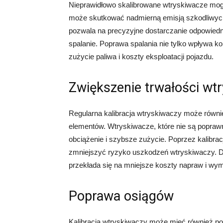
Nieprawidłowo skalibrowane wtryskiwacze mogą 
może skutkować nadmierną emisją szkodliwych 
pozwala na precyzyjne dostarczanie odpowiednie
spalanie. Poprawa spalania nie tylko wpływa k
zużycie paliwa i koszty eksploatacji pojazdu.
Zwiększenie trwałości wt
Regularna kalibracja wtryskiwaczy może równie
elementów. Wtryskiwacze, które nie są popraw
obciążenie i szybsze zużycie. Poprzez kalibra
zmniejszyć ryzyko uszkodzeń wtryskiwaczy. Dzi
przekłada się na mniejsze koszty napraw i wym
Poprawa osiągów
Kalibracja wtryskiwaczy może mieć również p