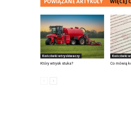
POWIĄZANE ARTYKUŁY
WIĘCEJ
Końcówki wtryskiwaczy
Końcówki w
Który wtrysk stuka?
Co mówią ko