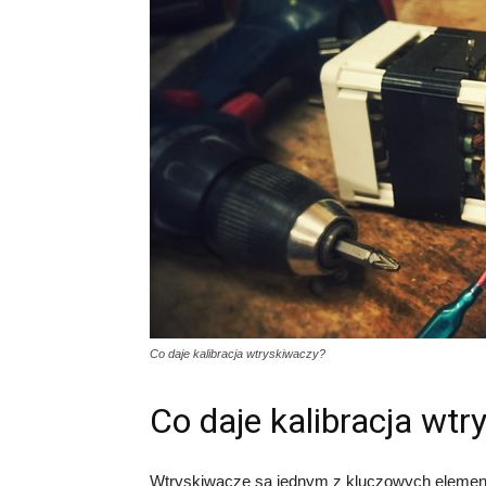
Co daje kalibracja wtryskiwaczy?
Co daje kalibracja wt
Wtryskiwacze są jednym z kluczowych element