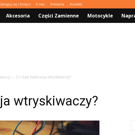
Zaloguj się / Dołącz
O nas
Reklama
Kontakt
Akcesoria
Części Zamienne
Motocykle
Napra
iwaczy
Co daje kalibracja wtryskiwaczy?
cja wtryskiwaczy?