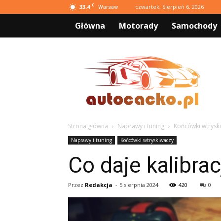
C
33.4
czwartek, Sierpień 6, 2026
Warsaw
Główna
Motorady
Samochody
AutoCacko.pl
Strona główna
Naprawy i tuning
Końcówki wtrysk
Naprawy i tuning
Końcówki wtryskiwaczy
Co daje kalibra
Przez
Redakcja
-
5 sierpnia 2024
420
0