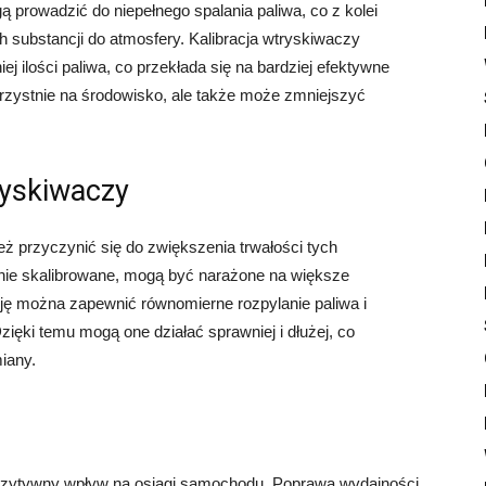
prowadzić do niepełnego spalania paliwa, co z kolei
substancji do atmosfery. Kalibracja wtryskiwaczy
j ilości paliwa, co przekłada się na bardziej efektywne
orzystnie na środowisko, ale także może zmniejszyć
ryskiwaczy
ż przyczynić się do zwiększenia trwałości tych
nie skalibrowane, mogą być narażone na większe
cję można zapewnić równomierne rozpylanie paliwa i
ęki temu mogą one działać sprawniej i dłużej, co
iany.
ozytywny wpływ na osiągi samochodu. Poprawa wydajności