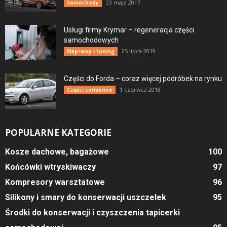
23 maja 2017
Samochody
Usługi firmy Krymar – regeneracja części
samochodowych
25 lipca 2019
Naprawy i tuning
Części do Forda – coraz więcej podróbek na rynku
1 czerwca 2018
Części zamienne
POPULARNE KATEGORIE
Kosze dachowe, bagażowe
100
Końcówki wtryskiwaczy
97
Kompresory warsztatowe
96
Silikony i smary do konserwacji uszczelek
95
Środki do konserwacji i czyszczenia tapicerki