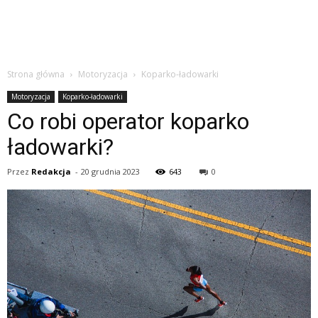
Strona główna
Motoryzacja
Koparko-ładowarki
Motoryzacja
Koparko-ładowarki
Co robi operator koparko
ładowarki?
Przez
Redakcja
-
20 grudnia 2023
643
0