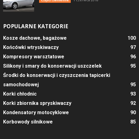
Części zamienne
POPULARNE KATEGORIE
Kosze dachowe, bagażowe
100
Końcówki wtryskiwaczy
97
Kompresory warsztatowe
96
Silikony i smary do konserwacji uszczelek
95
Środki do konserwacji i czyszczenia tapicerki
samochodowej
95
Korki chłodnic
93
Korki zbiornika spryskiwaczy
92
Kondensatory motocyklowe
90
Korbowody silnikowe
85