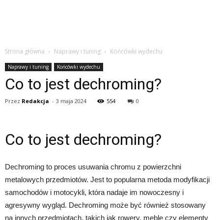
Strona główna
Naprawy i tuning
Końcówki wydechu
Naprawy i tuning
Końcówki wydechu
Co to jest dechroming?
Przez
Redakcja
-
3 maja 2024
554
0
Co to jest dechroming?
Dechroming to proces usuwania chromu z powierzchni
metalowych przedmiotów. Jest to popularna metoda modyfikacji
samochodów i motocykli, która nadaje im nowoczesny i
agresywny wygląd. Dechroming może być również stosowany
na innych przedmiotach, takich jak rowery, meble czy elementy