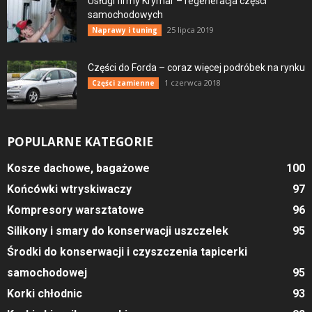
Usługi firmy Krymar – regeneracja części
samochodowych
25 lipca 2019
Naprawy i tuning
Części do Forda – coraz więcej podróbek na rynku
1 czerwca 2018
Części zamienne
POPULARNE KATEGORIE
Kosze dachowe, bagażowe
100
Końcówki wtryskiwaczy
97
Kompresory warsztatowe
96
Silikony i smary do konserwacji uszczelek
95
Środki do konserwacji i czyszczenia tapicerki
samochodowej
95
Korki chłodnic
93