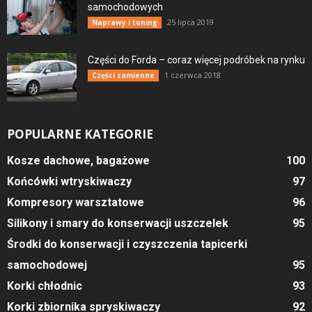
samochodowych
25 lipca 2019
Naprawy i tuning
Części do Forda – coraz więcej podróbek na rynku
1 czerwca 2018
Części zamienne
POPULARNE KATEGORIE
Kosze dachowe, bagażowe
100
Końcówki wtryskiwaczy
97
Kompresory warsztatowe
96
Silikony i smary do konserwacji uszczelek
95
Środki do konserwacji i czyszczenia tapicerki
samochodowej
95
Korki chłodnic
93
Korki zbiornika spryskiwaczy
92