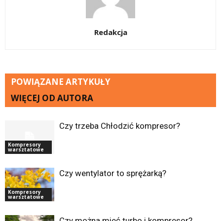
Redakcja
POWIĄZANE ARTYKUŁY
WIĘCEJ OD AUTORA
Czy trzeba Chłodzić kompresor?
Kompresory
warsztatowe
Czy wentylator to sprężarką?
Kompresory
warsztatowe
Czy można mieć turbo i kompresor?