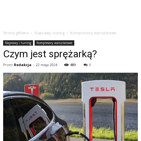
Strona główna
Naprawy i tuning
Kompresory warsztatowe
Naprawy i tuning
Kompresory warsztatowe
Czym jest sprężarką?
Przez
Redakcja
-
22 maja 2024
489
0