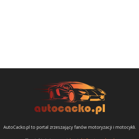
AutoCacko.pl to portal zrzeszający fanów motoryzacji i motocykli.