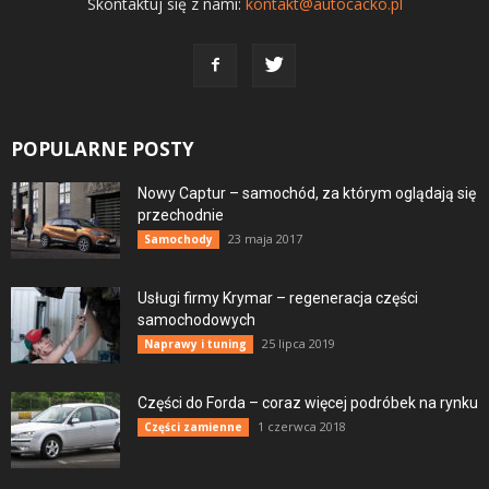
Skontaktuj się z nami:
kontakt@autocacko.pl
POPULARNE POSTY
Nowy Captur – samochód, za którym oglądają się
przechodnie
23 maja 2017
Samochody
Usługi firmy Krymar – regeneracja części
samochodowych
25 lipca 2019
Naprawy i tuning
Części do Forda – coraz więcej podróbek na rynku
1 czerwca 2018
Części zamienne