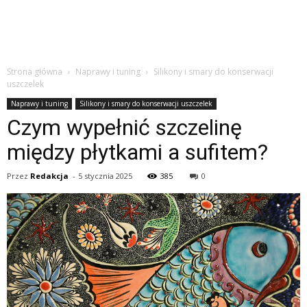
Strona główna
Naprawy i tuning
Silikony i smary do konserwacji
uszczelek
Naprawy i tuning
Silikony i smary do konserwacji uszczelek
Czym wypełnić szczelinę
między płytkami a sufitem?
Przez
Redakcja
-
5 stycznia 2025
385
0