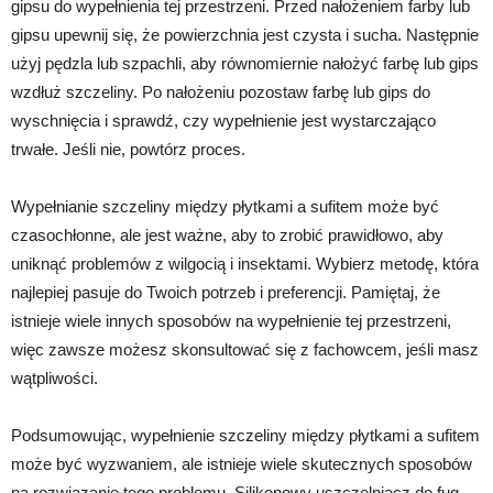
gipsu do wypełnienia tej przestrzeni. Przed nałożeniem farby lub
gipsu upewnij się, że powierzchnia jest czysta i sucha. Następnie
użyj pędzla lub szpachli, aby równomiernie nałożyć farbę lub gips
wzdłuż szczeliny. Po nałożeniu pozostaw farbę lub gips do
wyschnięcia i sprawdź, czy wypełnienie jest wystarczająco
trwałe. Jeśli nie, powtórz proces.
Wypełnianie szczeliny między płytkami a sufitem może być
czasochłonne, ale jest ważne, aby to zrobić prawidłowo, aby
uniknąć problemów z wilgocią i insektami. Wybierz metodę, która
najlepiej pasuje do Twoich potrzeb i preferencji. Pamiętaj, że
istnieje wiele innych sposobów na wypełnienie tej przestrzeni,
więc zawsze możesz skonsultować się z fachowcem, jeśli masz
wątpliwości.
Podsumowując, wypełnienie szczeliny między płytkami a sufitem
może być wyzwaniem, ale istnieje wiele skutecznych sposobów
na rozwiązanie tego problemu. Silikonowy uszczelniacz do fug,