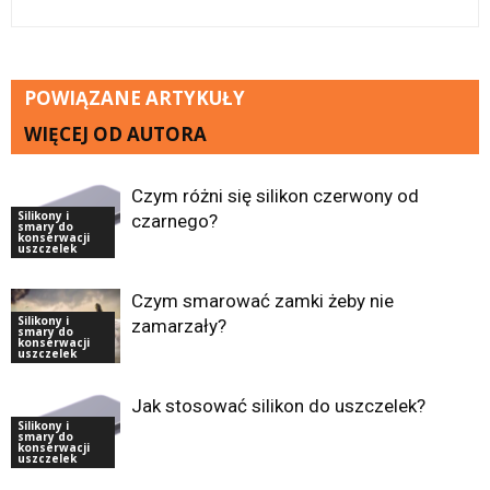
POWIĄZANE ARTYKUŁY
WIĘCEJ OD AUTORA
Czym różni się silikon czerwony od
Silikony i
czarnego?
smary do
konserwacji
uszczelek
Czym smarować zamki żeby nie
Silikony i
zamarzały?
smary do
konserwacji
uszczelek
Jak stosować silikon do uszczelek?
Silikony i
smary do
konserwacji
uszczelek