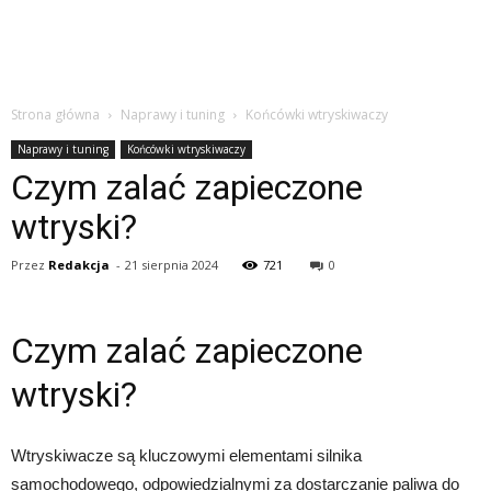
Strona główna
Naprawy i tuning
Końcówki wtryskiwaczy
Naprawy i tuning
Końcówki wtryskiwaczy
Czym zalać zapieczone
wtryski?
Przez
Redakcja
-
21 sierpnia 2024
721
0
Czym zalać zapieczone
wtryski?
Wtryskiwacze są kluczowymi elementami silnika
samochodowego, odpowiedzialnymi za dostarczanie paliwa do