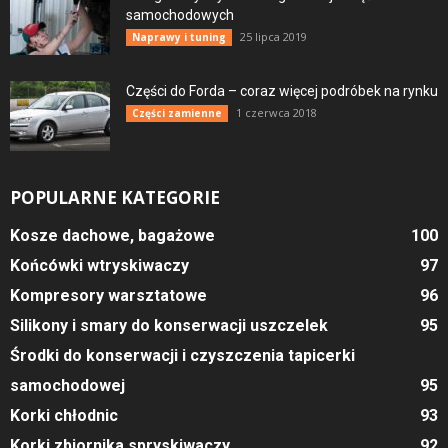
samochodowych
25 lipca 2019
Naprawy i tuning
Części do Forda – coraz więcej podróbek na rynku
1 czerwca 2018
Części zamienne
POPULARNE KATEGORIE
Kosze dachowe, bagażowe
100
Końcówki wtryskiwaczy
97
Kompresory warsztatowe
96
Silikony i smary do konserwacji uszczelek
95
Środki do konserwacji i czyszczenia tapicerki
samochodowej
95
Korki chłodnic
93
Korki zbiornika spryskiwaczy
92