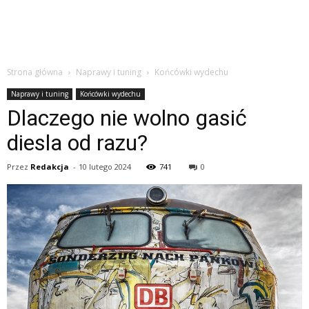
Strona główna
Naprawy i tuning
Końcówki wydechu
Naprawy i tuning
Końcówki wydechu
Dlaczego nie wolno gasić
diesla od razu?
Przez
Redakcja
-
10 lutego 2024
741
0