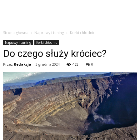
Strona główna
Naprawy i tuning
Korki chłodnic
Naprawy i tuning
Korki chłodnic
Do czego służy króciec?
Przez
Redakcja
-
3 grudnia 2024
465
0