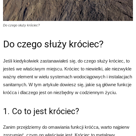
Do czego służy króciec?
Do czego służy króciec?
Jeśli kiedykolwiek zastanawiałeś się, do czego służy króciec, to
jesteś we właściwym miejscu. Króciec to niewielki, ale niezwykle
ważny element w wielu systemach wodociągowych i instalacjach
sanitarnych. W tym artykule dowiesz się, jakie są główne funkcje
króćca i dlaczego jest on niezbędny w codziennym życiu.
1. Co to jest króciec?
Zanim przejdziemy do omawiania funkcji króćca, warto najpierw
zrozumieć, czym on właściwie jest. Króciec to metalowy