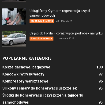
Usługi firmy Krymar – regeneracja części
samochodowych
25 lipca 2019
Naprawy i tuning
Części do Forda – coraz więcej podróbek na rynku
1 czerwca 2018
Części zamienne
POPULARNE KATEGORIE
Kosze dachowe, bagażowe
100
Końcówki wtryskiwaczy
97
Kompresory warsztatowe
96
Silikony i smary do konserwacji uszczelek
95
Środki do konserwacji i czyszczenia tapicerki
samochodowej
95