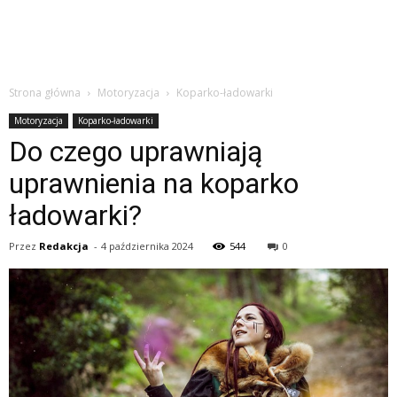
Strona główna
Motoryzacja
Koparko-ładowarki
Motoryzacja
Koparko-ładowarki
Do czego uprawniają
uprawnienia na koparko
ładowarki?
Przez
Redakcja
-
4 października 2024
544
0