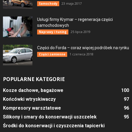
23 maja 2017
Samochody
Usługi firmy Krymar – regeneracja części
samochodowych
25 lipca 2019
Naprawy i tuning
Części do Forda – coraz więcej podróbek na rynku
1 czerwca 2018
Części zamienne
POPULARNE KATEGORIE
Kosze dachowe, bagażowe
100
Końcówki wtryskiwaczy
97
Kompresory warsztatowe
96
Silikony i smary do konserwacji uszczelek
95
Środki do konserwacji i czyszczenia tapicerki