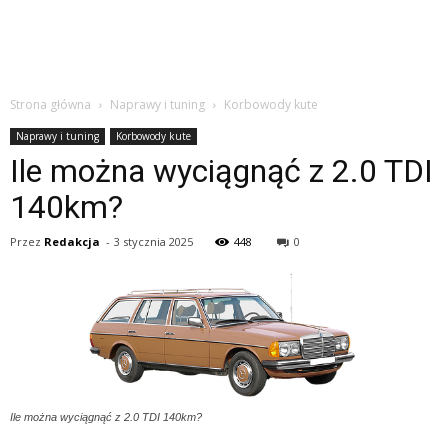
Strona główna
Naprawy i tuning
Korbowody kute
Naprawy i tuning
Korbowody kute
Ile można wyciągnąć z 2.0 TDI
140km?
Przez
Redakcja
-
3 stycznia 2025
448
0
Ile można wyciągnąć z 2.0 TDI 140km?