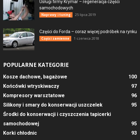
Usługi firmy Krymar – regeneracja części
samochodowych
25 lipca 2019
Naprawy i tuning
Części do Forda – coraz więcej podróbek na rynku
1 czerwca 2018
Części zamienne
POPULARNE KATEGORIE
Kosze dachowe, bagażowe
100
Końcówki wtryskiwaczy
97
Kompresory warsztatowe
96
Silikony i smary do konserwacji uszczelek
95
Środki do konserwacji i czyszczenia tapicerki
samochodowej
95
Korki chłodnic
93