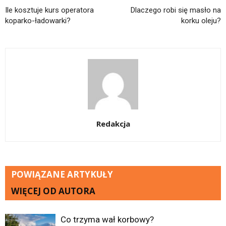
Ile kosztuje kurs operatora
Dlaczego robi się masło na
koparko-ładowarki?
korku oleju?
Redakcja
POWIĄZANE ARTYKUŁY
WIĘCEJ OD AUTORA
Co trzyma wał korbowy?