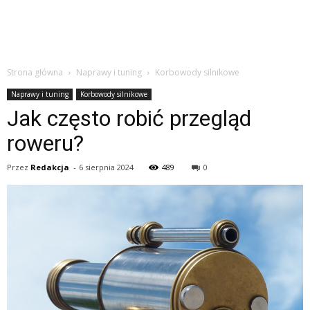
Strona główna
Naprawy i tuning
Korbowody silnikowe
Naprawy i tuning
Korbowody silnikowe
Jak często robić przegląd
roweru?
Przez
Redakcja
-
6 sierpnia 2024
489
0