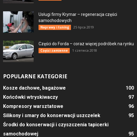
Usługi firmy Krymar – regeneracja części
samochodowych
25 lipca 2019
Naprawy i tuning
Części do Forda – coraz więcej podróbek na rynku
1 czerwca 2018
Części zamienne
POPULARNE KATEGORIE
Kosze dachowe, bagażowe
100
Końcówki wtryskiwaczy
97
Kompresory warsztatowe
96
Silikony i smary do konserwacji uszczelek
95
Środki do konserwacji i czyszczenia tapicerki
samochodowej
95