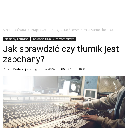
Strona główna
Naprawy i tuning
Końcowe tłumiki samochodowe
Naprawy i tuning
Końcowe tłumiki samochodowe
Jak sprawdzić czy tłumik jest
zapchany?
Przez
Redakcja
-
5 grudnia 2024
521
0