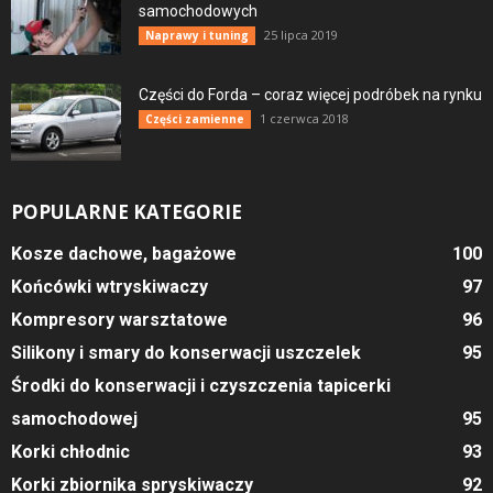
samochodowych
25 lipca 2019
Naprawy i tuning
Części do Forda – coraz więcej podróbek na rynku
1 czerwca 2018
Części zamienne
POPULARNE KATEGORIE
Kosze dachowe, bagażowe
100
Końcówki wtryskiwaczy
97
Kompresory warsztatowe
96
Silikony i smary do konserwacji uszczelek
95
Środki do konserwacji i czyszczenia tapicerki
samochodowej
95
Korki chłodnic
93
Korki zbiornika spryskiwaczy
92