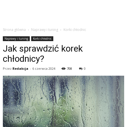
Strona główna
Naprawy i tuning
Korki chłodnic
Naprawy i tuning
Korki chłodnic
Jak sprawdzić korek
chłodnicy?
Przez
Redakcja
-
6 czerwca 2024
708
0