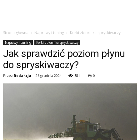
Strona główna
Naprawy i tuning
Korki zbiornika spryskiwaczy
Naprawy i tuning
Korki zbiornika spryskiwaczy
Jak sprawdzić poziom płynu
do spryskiwaczy?
Przez
Redakcja
-
26 grudnia 2024
681
0