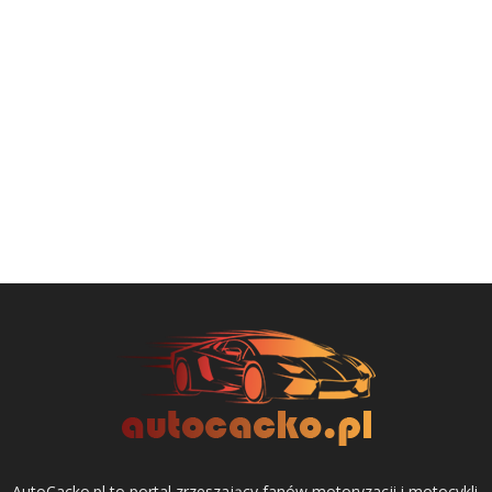
AutoCacko.pl to portal zrzeszający fanów motoryzacji i motocykli.