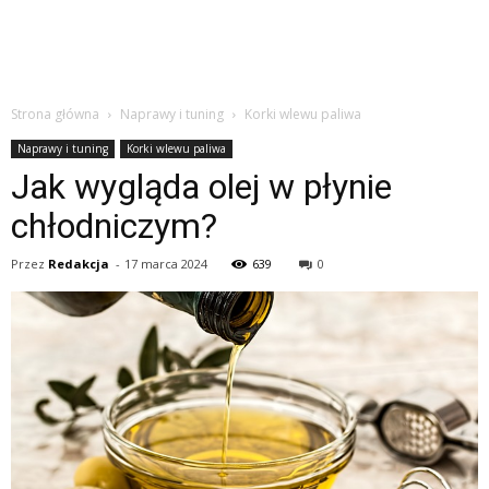
Strona główna
Naprawy i tuning
Korki wlewu paliwa
Naprawy i tuning
Korki wlewu paliwa
Jak wygląda olej w płynie
chłodniczym?
Przez
Redakcja
-
17 marca 2024
639
0