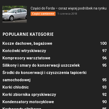
Części do Forda – coraz więcej podróbek na rynku
1 czerwca 2018
Części zamienne
POPULARNE KATEGORIE
Kosze dachowe, bagażowe
100
Końcówki wtryskiwaczy
97
Kompresory warsztatowe
96
Silikony i smary do konserwacji uszczelek
95
Środki do konserwacji i czyszczenia tapicerki
samochodowej
95
Korki chłodnic
93
Korki zbiornika spryskiwaczy
92
Kondensatory motocyklowe
90