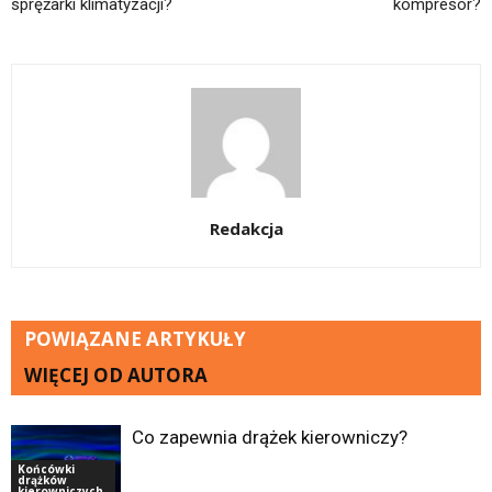
sprężarki klimatyzacji?
kompresor?
Redakcja
POWIĄZANE ARTYKUŁY
WIĘCEJ OD AUTORA
Co zapewnia drążek kierowniczy?
Końcówki
drążków
kierowniczych