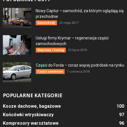
Nowy Captur – samochód, za którym oglądają się
przechodnie
23 maja 2017
Samochody
Usługi firmy Krymar – regeneracja części
samochodowych
25 lipca 2019
Naprawy i tuning
Części do Forda – coraz więcej podróbek na rynku
1 czerwca 2018
Części zamienne
POPULARNE KATEGORIE
Kosze dachowe, bagażowe
100
Końcówki wtryskiwaczy
97
Kompresory warsztatowe
96