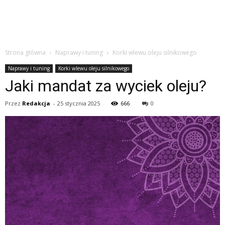
Strona główna
Naprawy i tuning
Korki wlewu oleju silnikowego
Naprawy i tuning
Korki wlewu oleju silnikowego
Jaki mandat za wyciek oleju?
Przez
Redakcja
-
25 stycznia 2025
666
0