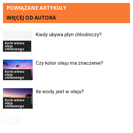
POWIĄZANE ARTYKUŁY
WIĘCEJ OD AUTORA
Kiedy ubywa płyn chłodniczy?
Korki wlewu
oleju
silnikowego
Czy kolor oleju ma znaczenie?
Korki wlewu
oleju
silnikowego
Ile wody jest w oleju?
Korki wlewu
oleju
silnikowego