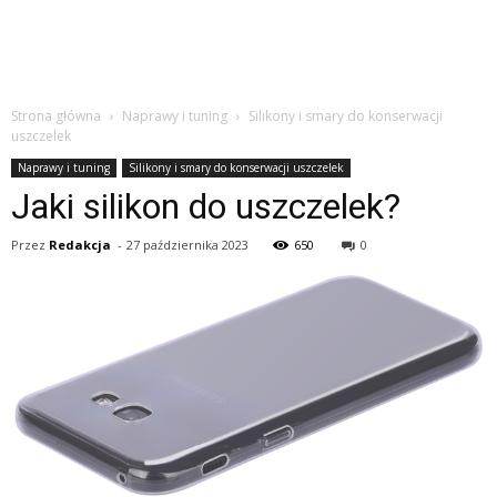
Strona główna
Naprawy i tuning
Silikony i smary do konserwacji
uszczelek
Naprawy i tuning
Silikony i smary do konserwacji uszczelek
Jaki silikon do uszczelek?
Przez
Redakcja
-
27 października 2023
650
0