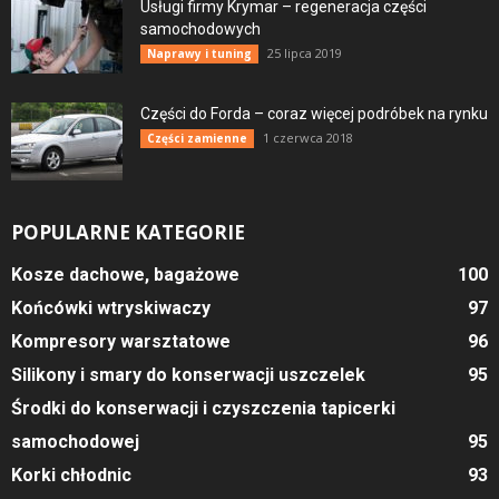
Usługi firmy Krymar – regeneracja części
samochodowych
25 lipca 2019
Naprawy i tuning
Części do Forda – coraz więcej podróbek na rynku
1 czerwca 2018
Części zamienne
POPULARNE KATEGORIE
Kosze dachowe, bagażowe
100
Końcówki wtryskiwaczy
97
Kompresory warsztatowe
96
Silikony i smary do konserwacji uszczelek
95
Środki do konserwacji i czyszczenia tapicerki
samochodowej
95
Korki chłodnic
93