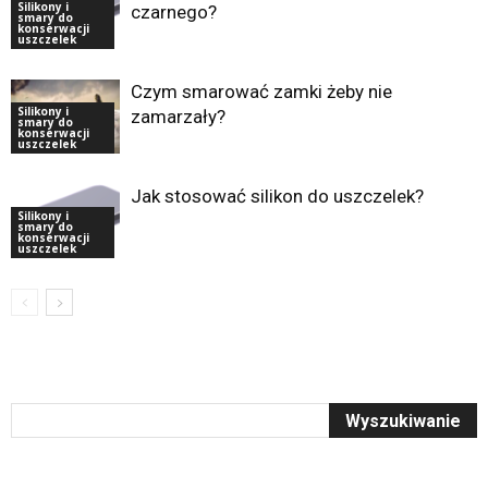
Silikony i
czarnego?
smary do
konserwacji
uszczelek
Czym smarować zamki żeby nie
Silikony i
zamarzały?
smary do
konserwacji
uszczelek
Jak stosować silikon do uszczelek?
Silikony i
smary do
konserwacji
uszczelek