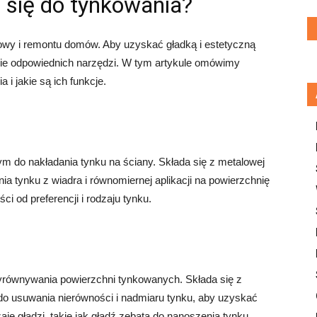
 się do tynkowania?
wy i remontu domów. Aby uzyskać gładką i estetyczną
nie odpowiednich narzędzi. W tym artykule omówimy
i jakie są ich funkcje.
 do nakładania tynku na ściany. Składa się z metalowej
nia tynku z wiadra i równomiernej aplikacji na powierzchnię
ści od preferencji i rodzaju tynku.
wyrównywania powierzchni tynkowanych. Składa się z
 do usuwania nierówności i nadmiaru tynku, aby uzyskać
zaje gładzi, takie jak gładź zębata do nanoszenia tynku