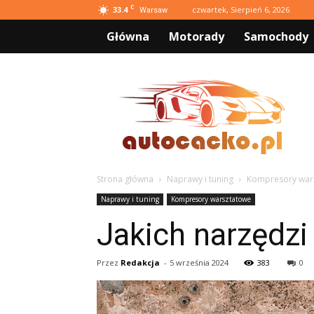
C
33.4
czwartek, Sierpień 6, 2026
Warsaw
Główna
Motorady
Samochody
AutoCacko.pl
Strona główna
Naprawy i tuning
Kompresory war
Naprawy i tuning
Kompresory warsztatowe
Jakich narzędzi
Przez
Redakcja
-
5 września 2024
383
0