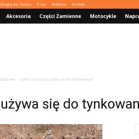
Zaloguj się / Dołącz
O nas
Reklama
Kontakt
Akcesoria
Części Zamienne
Motocykle
Napra
sztatowe
Jakich narzędzi używa się do tynkowania?
 używa się do tynkowan