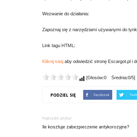
Wezwanie do działania:
Zapoznaj się z narzędziami używanymi do tynkow
Link tagu HTML:
Kliknij tutaj
aby odwiedzić stronę Escargot.pl i d
[Głosów:0 Średnia:0/5]
PODZIEL SIĘ
Facebook
Twit
Poprzedni artykuł
Ile kosztuje zabezpieczenie antykorozyjne?