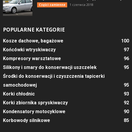
1 czerwca 2018
Części zamienne
POPULARNE KATEGORIE
Kosze dachowe, bagażowe
100
Końcówki wtryskiwaczy
97
Kompresory warsztatowe
96
Silikony i smary do konserwacji uszczelek
95
Środki do konserwacji i czyszczenia tapicerki
samochodowej
95
Korki chłodnic
93
Korki zbiornika spryskiwaczy
92
Kondensatory motocyklowe
90
Korbowody silnikowe
85