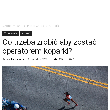
Strona główna
Motoryzacja
Koparki
Motoryzacja
Koparki
Co trzeba zrobić aby zostać
operatorem koparki?
Przez
Redakcja
-
21 grudnia 2024
519
0