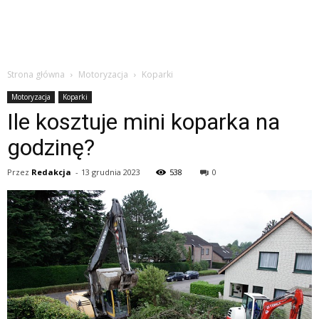
Strona główna
Motoryzacja
Koparki
Motoryzacja
Koparki
Ile kosztuje mini koparka na
godzinę?
Przez
Redakcja
-
13 grudnia 2023
538
0