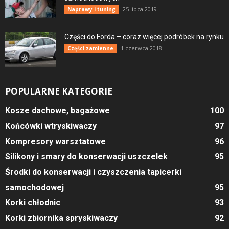
25 lipca 2019
Naprawy i tuning
Części do Forda – coraz więcej podróbek na rynku
1 czerwca 2018
Części zamienne
POPULARNE KATEGORIE
Kosze dachowe, bagażowe
100
Końcówki wtryskiwaczy
97
Kompresory warsztatowe
96
Silikony i smary do konserwacji uszczelek
95
Środki do konserwacji i czyszczenia tapicerki
samochodowej
95
Korki chłodnic
93
Korki zbiornika spryskiwaczy
92