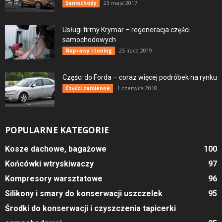
23 maja 2017
Samochody
Usługi firmy Krymar – regeneracja części
samochodowych
25 lipca 2019
Naprawy i tuning
Części do Forda – coraz więcej podróbek na rynku
1 czerwca 2018
Części zamienne
POPULARNE KATEGORIE
Kosze dachowe, bagażowe
100
Końcówki wtryskiwaczy
97
Kompresory warsztatowe
96
Silikony i smary do konserwacji uszczelek
95
Środki do konserwacji i czyszczenia tapicerki