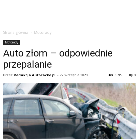
Strona główna
Motorady
Motorady
Auto złom – odpowiednie
przepalanie
Przez
Redakcja Autocacko.pl
-
22 września 2020
6695
0